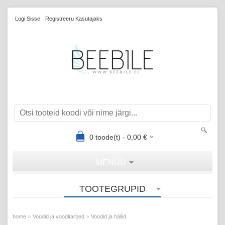
Logi Sisse
Registreeru Kasutajaks
0
toode(t) -
0,00
€
MENÜÜ
TOOTEGRUPID
»
»
home
Voodid ja vooditarbed
Voodid ja hällid