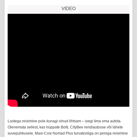
VIDEO
Lastega reisimine pole kunagi olnud lihtsam – isegi ilma oma autota.
Olenemata sellest, kas hüppate Bolti, CityBee rendiautosse või lähete
suvepuhkusele, Maxi-Cosi Nomad Plus turvatooliga on perega reisimine