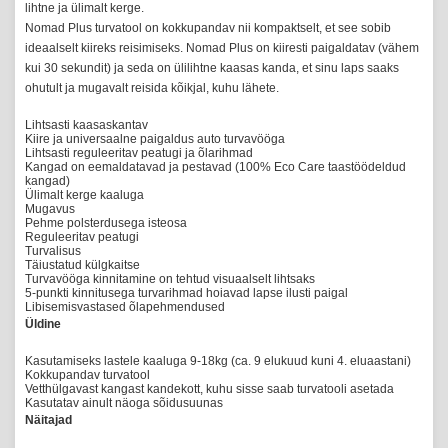
lihtne ja ülimalt kerge.
Nomad Plus turvatool on kokkupandav nii kompaktselt, et see sobib
ideaalselt kiireks reisimiseks. Nomad Plus on kiiresti paigaldatav (vähem
kui 30 sekundit) ja seda on ülilihtne kaasas kanda, et sinu laps saaks
ohutult ja mugavalt reisida kõikjal, kuhu lähete.
Lihtsasti kaasaskantav
Kiire ja universaalne paigaldus auto turvavööga
Lihtsasti reguleeritav peatugi ja õlarihmad
Kangad on eemaldatavad ja pestavad (100% Eco Care taastöödeldud
kangad)
Ülimalt kerge kaaluga
Mugavus
Pehme polsterdusega isteosa
Reguleeritav peatugi
Turvalisus
Täiustatud külgkaitse
Turvavööga kinnitamine on tehtud visuaalselt lihtsaks
5-punkti kinnitusega turvarihmad hoiavad lapse ilusti paigal
Libisemisvastased õlapehmendused
Üldine
Kasutamiseks lastele kaaluga 9-18kg (ca. 9 elukuud kuni 4. eluaastani)
Kokkupandav turvatool
Vetthülgavast kangast kandekott, kuhu sisse saab turvatooli asetada
Kasutatav ainult näoga sõidusuunas
Näitajad