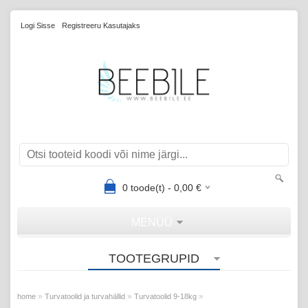
Logi Sisse
Registreeru Kasutajaks
0
toode(t) -
0,00
€
MENÜÜ
TOOTEGRUPID
»
»
»
home
Turvatoolid ja turvahällid
Turvatoolid 9-18kg