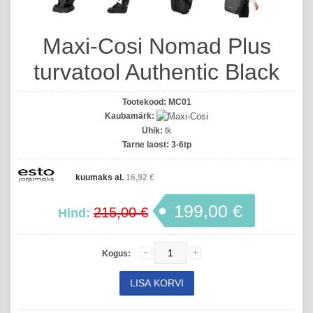
Maxi-Cosi Nomad Plus
turvatool Authentic Black
Tootekood:
MC01
Kaubamärk:
Ühik:
tk
Tarne laost:
3-6tp
kuumaks al.
16,92 €
199,00 €
215,00 €
Hind:
Kogus: