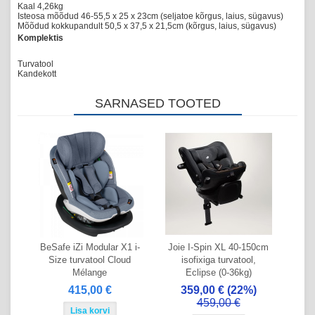
Kaal 4,26kg
Isteosa mõõdud 46-55,5 x 25 x 23cm (seljatoe kõrgus, laius, sügavus)
Mõõdud kokkupandult 50,5 x 37,5 x 21,5cm (kõrgus, laius, sügavus)
Komplektis
Turvatool
Kandekott
SARNASED TOOTED
BeSafe iZi Modular X1 i-
Joie I-Spin XL 40-150cm
Size turvatool Cloud
isofixiga turvatool,
Mélange
Eclipse (0-36kg)
415,00 €
359,00 €
(22%)
459,00 €